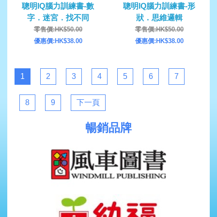
聰明IQ腦力訓練書-數
聰明IQ腦力訓練書-形
字．迷宮．找不同
狀．思維邏輯
零售價:HK$50.00
零售價:HK$50.00
優惠價:HK$38.00
優惠價:HK$38.00
1
2
3
4
5
6
7
8
9
下一頁
暢銷品牌