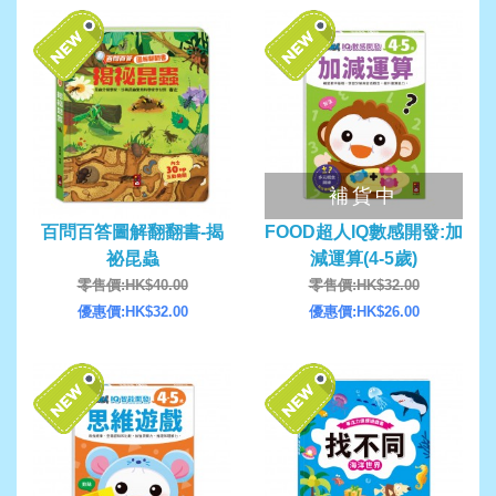
補貨中
百問百答圖解翻翻書-揭
FOOD超人IQ數感開發:加
祕昆蟲
減運算(4-5歲)
零售價:HK$40.00
零售價:HK$32.00
優惠價:HK$32.00
優惠價:HK$26.00