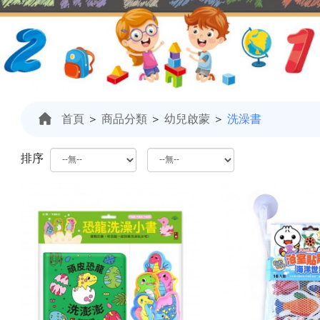
首頁
＞
商品分類
＞
幼兒啟蒙
＞
洗澡書
排序