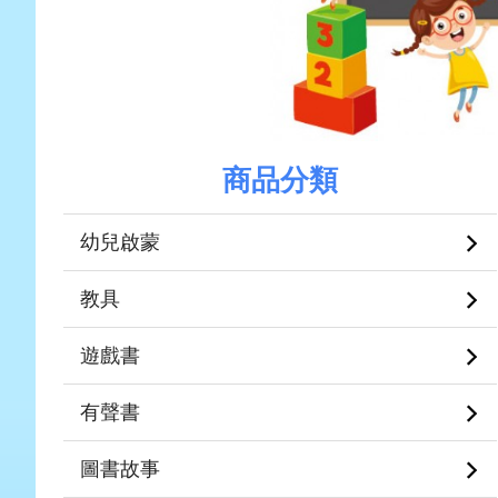
商品分類
幼兒啟蒙
教具
遊戲書
有聲書
圖書故事