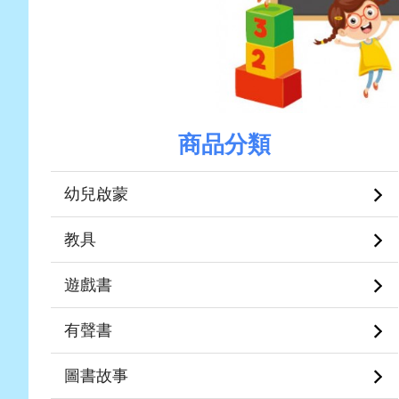
商品分類
幼兒啟蒙
教具
遊戲書
有聲書
圖書故事