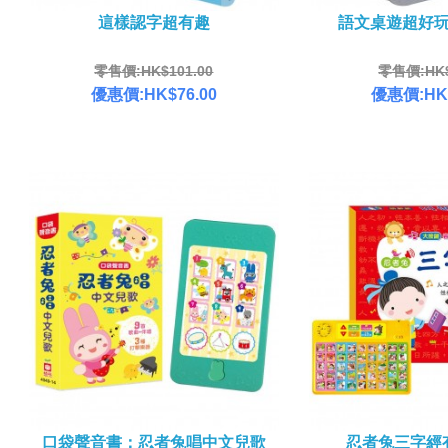
這樣認字超有趣
語文桌遊超好
零售價:HK$101.00
零售價:HK$
優惠價:HK$76.00
優惠價:HK$
口袋聲音書：忍者兔唱中文兒歌
忍者兔三字經