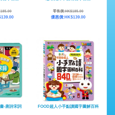
85.00
零售價:HK$185.00
139.00
優惠價:HK$139.00
書-唐詩宋詞
FOOD超人小手點讀國字圖解百科