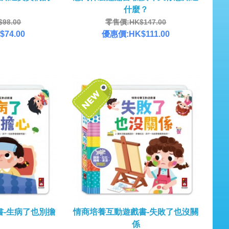
！
什麼？
98.00
零售價:HK$147.00
74.00
優惠價:HK$111.00
書-生病了也別擔
情商培養互動遊戲書-失敗了也沒關
係