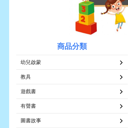
商品分類
幼兒啟蒙
教具
遊戲書
有聲書
圖書故事