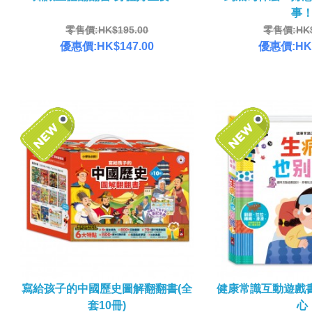
事
零售價:HK$195.00
零售價:HK$
優惠價:HK$147.00
優惠價:HK$
寫給孩子的中國歷史圖解翻翻書(全
健康常識互動遊戲
套10冊)
心