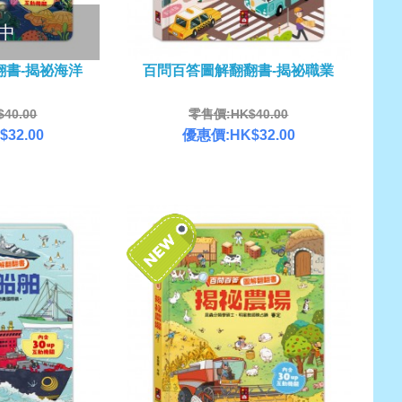
中
翻書-揭祕海洋
百問百答圖解翻翻書-揭祕職業
40.00
零售價:HK$40.00
32.00
優惠價:HK$32.00