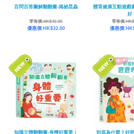
百問百答圖解翻翻書-揭祕昆蟲
體育健康互動遊戲
好
零售價:HK$40.00
零售價:HK$1
優惠價:HK$32.00
優惠價:HK$
知識立體翻翻書-身體好重要！
到底為什麼？好