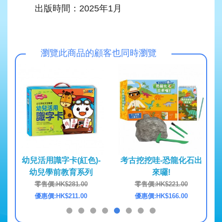
出版時間：2025年1月
瀏覽此商品的顧客也同時瀏覽
小賽車
幼兒活用識字卡(紅色)-
考古挖挖哇-恐龍化石出
趣
幼兒學前教育系列
來囉!
0
零售價:HK$281.00
零售價:HK$221.00
0
優惠價:HK$211.00
優惠價:HK$166.00