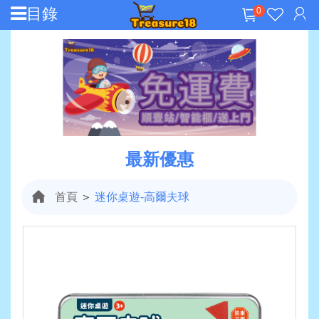
目錄
0
最新優惠
首頁
＞
迷你桌遊-高爾夫球