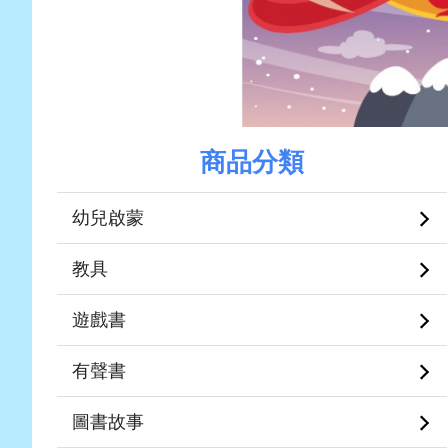
商品分類
幼兒啟蒙
教具
遊戲書
有聲書
圖書故事