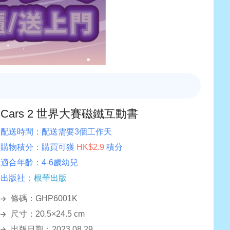
Cars 2 世界大賽磁鐵互動書
配送時間：
配送需要3個工作天
購物積分：
購買可獲
HK$2.9
積分
適合年齡：
4-6歲幼兒
出版社：
根華出版
條碼：GHP6001K
尺寸：20.5×24.5 cm
出版日期：2023.08.29