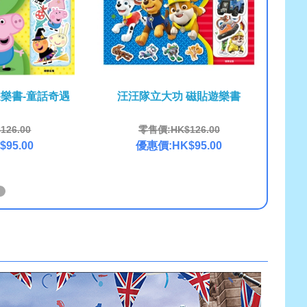
遊樂書-童話奇遇
汪汪隊立大功 磁貼遊樂書
波力
26.00
零售價:HK$126.00
95.00
優惠價:HK$95.00