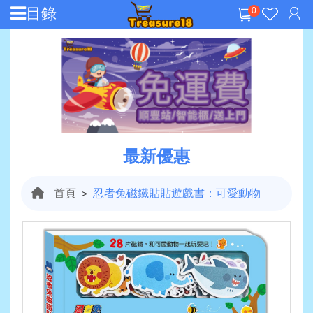
目錄
0
最新優惠
首頁
＞
忍者兔磁鐵貼貼遊戲書：可愛動物