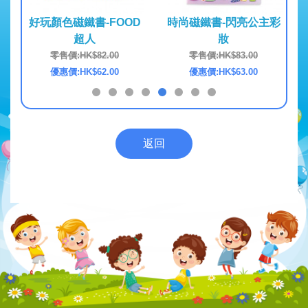
OOD
好玩顏色磁鐵書-FOOD
時尚磁鐵書-閃亮公主彩
FO
超人
妝
0
零售價:HK$82.00
零售價:HK$83.00
0
優惠價:HK$62.00
優惠價:HK$63.00
返回