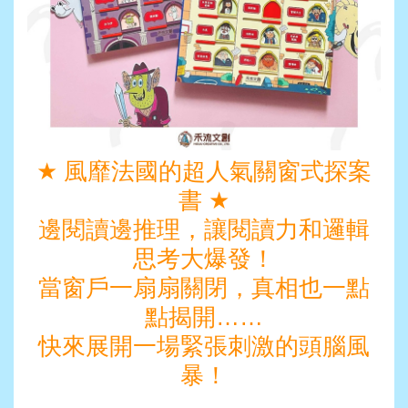
★
風靡法國的超人氣關窗式探案
書
★
邊閱讀邊推理，讓閱讀力和邏輯
思考大爆發！
當窗戶一扇扇關閉，真相也一點
點揭開……
快來展開一場緊張刺激的頭腦風
暴！