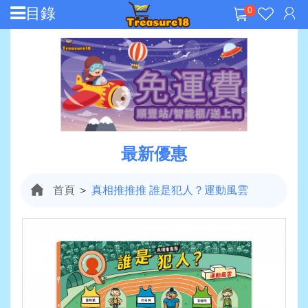
目錄
0
最新優惠
首頁
＞
真相推推推 誰是犯人？運動風雲