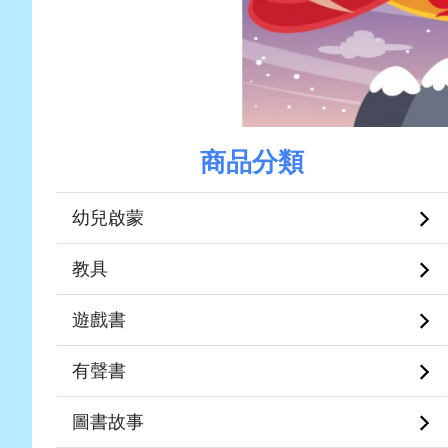
商品分類
幼兒啟蒙
教具
遊戲書
有聲書
圖書故事