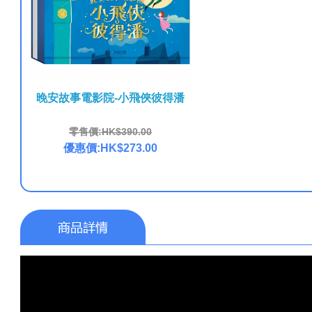
晚安故事電影院-小飛俠彼得潘
零售價:HK$390.00
優惠價:HK$273.00