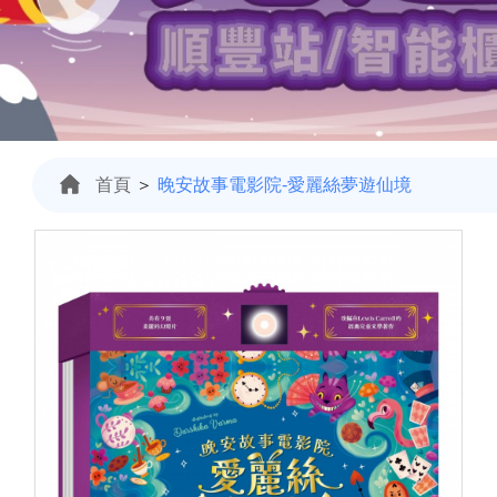
首頁
＞
晚安故事電影院-愛麗絲夢遊仙境