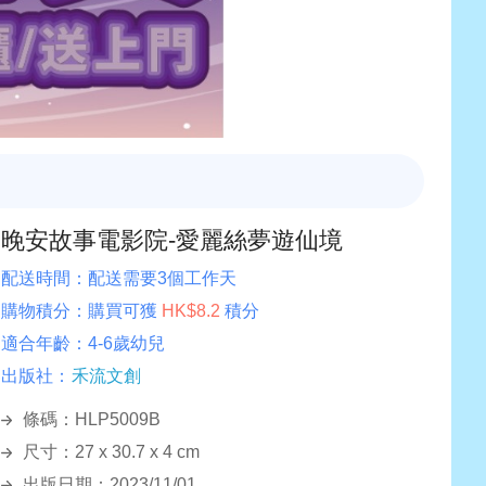
晚安故事電影院-愛麗絲夢遊仙境
配送時間：
配送需要3個工作天
購物積分：
購買可獲
HK$8.2
積分
適合年齡：
4-6歲幼兒
出版社：
禾流文創
條碼：HLP5009B
尺寸：27 x 30.7 x 4 cm
出版日期：2023/11/01