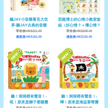
聽JAY小音樂看見大世
恐龍博士的心情小教室套
界-聽JAY古典的音樂
組（好心情？＋壞心情？
沒關係！）
零售價:HK$221.00
零售價:HK$208.00
優惠價:HK$166.00
優惠價:HK$156.00
聽！洞洞裡有聲音！-
聽！洞洞裡有聲音！-
吼！原來是獅子要睡覺
嘩！原來是海盜要尋寶
零售價:HK$163.00
零售價:HK$163.00