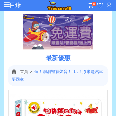
目錄
0
最新優惠
首頁
＞
聽！洞洞裡有聲音！- 叭！原來是汽車
要回家