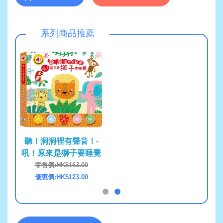
系列商品推薦
！-
聽！洞洞裡有聲音！-
尋寶
吼！原來是獅子要睡覺
0
零售價:HK$163.00
0
優惠價:HK$123.00