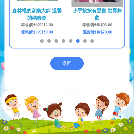
補貨中
見囉！
森林裡的音樂大師-溫馨
小手按按有聲書-世界舞
英文
的獨奏會
曲
0
零售價:HK$212.00
零售價:HK$93.00
0
優惠價:HK$159.00
優惠價:HK$70.00
返回