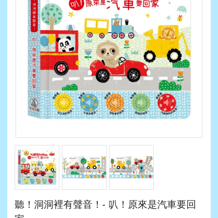
聽！洞洞裡有聲音！- 叭！原來是汽車要回