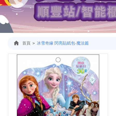
首頁
＞
冰雪奇緣 閃亮貼紙包-魔法篇