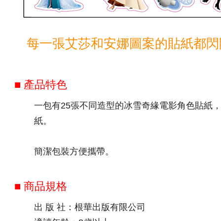
每一張艾莎和安娜圖案的貼紙都閃
■ 產品特色
一包有25張不同造型的冰雪奇緣電影角色貼紙
紙。
簡潔包裝方便攜帶。
■ 商品規格
出 版 社：根華出版有限公司