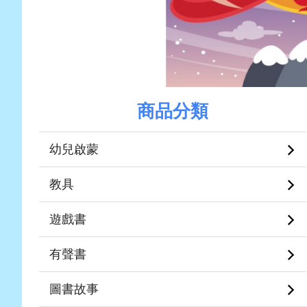
商品分類
幼兒啟蒙
教具
遊戲書
有聲書
圖書故事