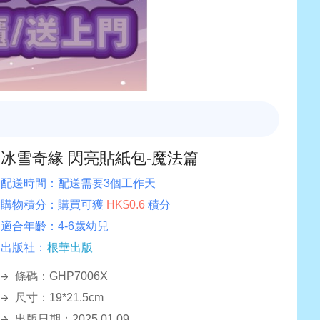
冰雪奇緣 閃亮貼紙包-魔法篇
配送時間：
配送需要3個工作天
購物積分：
購買可獲
HK$0.6
積分
適合年齡：
4-6歲幼兒
出版社：
根華出版
條碼：GHP7006X
尺寸：19*21.5cm
出版日期：2025.01.09