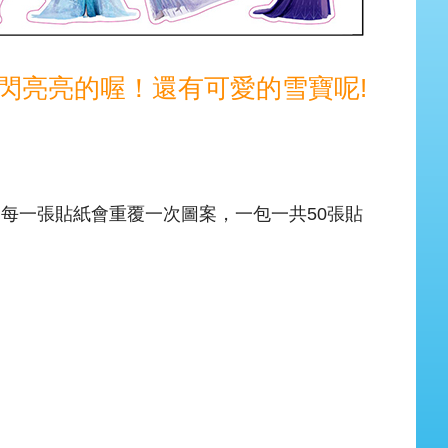
閃亮亮的喔！還有可愛的雪寶呢!
，每一張貼紙會重覆一次圖案，一包一共50張貼