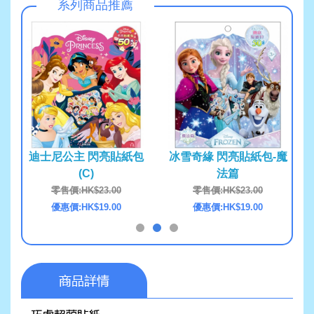
系列商品推薦
紙包-
迪士尼公主 閃亮貼紙包
冰雪奇緣 閃亮貼紙包-魔
粉紅
(C)
法篇
0
零售價:HK$23.00
零售價:HK$23.00
0
優惠價:HK$19.00
優惠價:HK$19.00