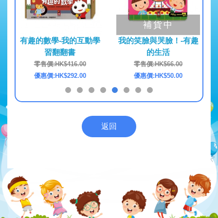
補貨中
互動學
有趣的數學-我的互動學
我的笑臉與哭臉！-有趣
How
習翻翻書
的生活
(天
0
零售價:HK$416.00
零售價:HK$66.00
0
優惠價:HK$292.00
優惠價:HK$50.00
返回