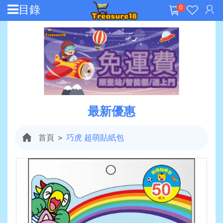
目錄
0
最新優惠
首頁
＞
巧虎 超萌貼紙包